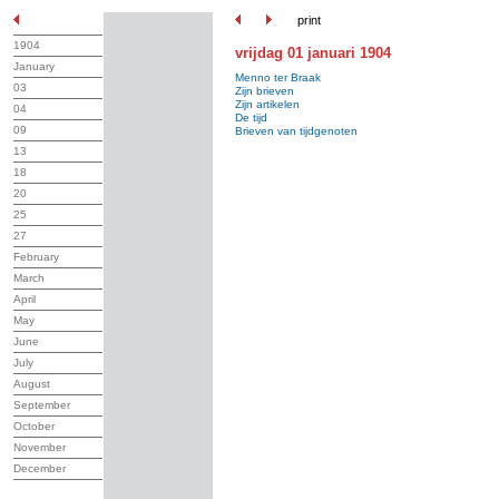
print
1904
vrijdag 01 januari 1904
January
Menno ter Braak
03
Zijn brieven
Zijn artikelen
04
De tijd
09
Brieven van tijdgenoten
13
18
20
25
27
February
March
April
May
June
July
August
September
October
November
December