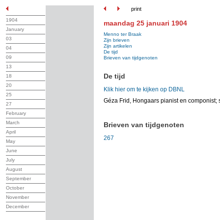
print
1904
maandag 25 januari 1904
January
Menno ter Braak
03
Zijn brieven
Zijn artikelen
04
De tijd
09
Brieven van tijdgenoten
13
De tijd
18
20
Klik hier om te kijken op DBNL
25
Géza Frid, Hongaars pianist en componist;
27
February
March
Brieven van tijdgenoten
April
267
May
June
July
August
September
October
November
December