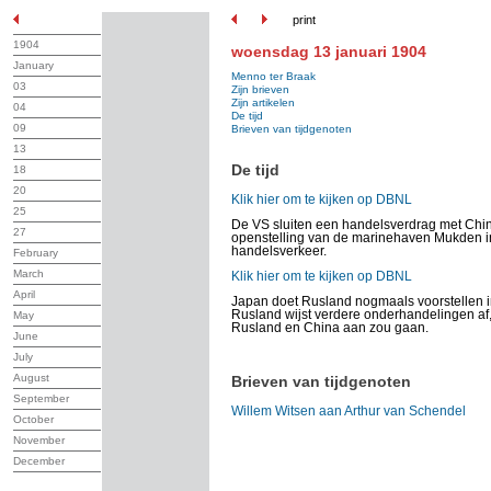
print
1904
woensdag 13 januari 1904
January
Menno ter Braak
03
Zijn brieven
Zijn artikelen
04
De tijd
09
Brieven van tijdgenoten
13
De tijd
18
20
Klik hier om te kijken op DBNL
25
De VS sluiten een handelsverdrag met Chin
27
openstelling van de marinehaven Mukden in 
handelsverkeer.
February
March
Klik hier om te kijken op DBNL
April
Japan doet Rusland nogmaals voorstellen i
Rusland wijst verdere onderhandelingen af,
May
Rusland en China aan zou gaan.
June
July
August
Brieven van tijdgenoten
September
Willem Witsen aan Arthur van Schendel
October
November
December