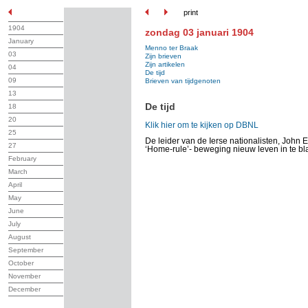
print
1904
zondag 03 januari 1904
January
Menno ter Braak
03
Zijn brieven
Zijn artikelen
04
De tijd
09
Brieven van tijdgenoten
13
De tijd
18
20
Klik hier om te kijken op DBNL
25
De leider van de Ierse nationalisten, Joh
27
‘Home-rule’- beweging nieuw leven in te bl
February
March
April
May
June
July
August
September
October
November
December