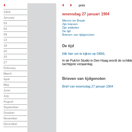
print
1904
woensdag 27 januari 1904
January
Menno ter Braak
03
Zijn brieven
Zijn artikelen
04
De tijd
09
Brieven van tijdgenoten
13
De tijd
18
20
Klik hier om te kijken op DBNL
25
In de Pulchri Studio in Den Haag wordt de schilde
27
tachtigste verjaardag.
February
March
Brieven van tijdgenoten
April
May
Brief van woensdag 27 januari 1904
June
July
August
September
October
November
December