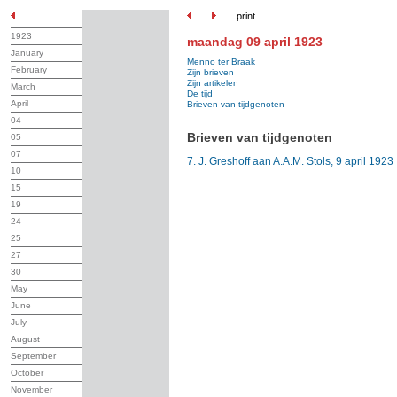
print
1923
maandag 09 april 1923
January
Menno ter Braak
February
Zijn brieven
Zijn artikelen
March
De tijd
April
Brieven van tijdgenoten
04
Brieven van tijdgenoten
05
07
7. J. Greshoff aan A.A.M. Stols, 9 april 1923
10
15
19
24
25
27
30
May
June
July
August
September
October
November