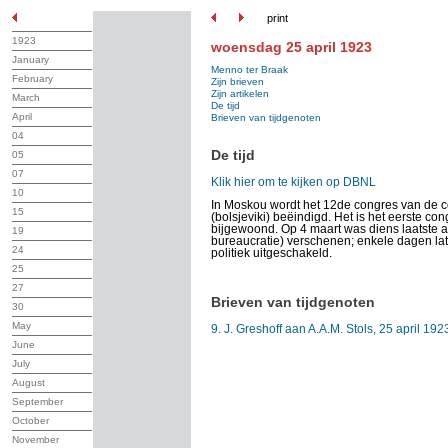
print
1923
woensdag 25 april 1923
January
Menno ter Braak
February
Zijn brieven
Zijn artikelen
March
De tijd
April
Brieven van tijdgenoten
04
De tijd
05
07
Klik hier om te kijken op DBNL
10
In Moskou wordt het 12de congres van de c
15
(bolsjeviki) beëindigd. Het is het eerste co
bijgewoond. Op 4 maart was diens laatste ar
19
bureaucratie) verschenen; enkele dagen la
24
politiek uitgeschakeld.
25
27
Brieven van tijdgenoten
30
May
9. J. Greshoff aan A.A.M. Stols, 25 april 192
June
July
August
September
October
November