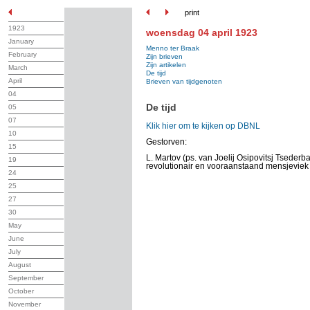
print
1923
woensdag 04 april 1923
January
Menno ter Braak
February
Zijn brieven
Zijn artikelen
March
De tijd
April
Brieven van tijdgenoten
04
De tijd
05
07
Klik hier om te kijken op DBNL
10
Gestorven:
15
L. Martov (ps. van Joelij Osipovitsj Tsede
19
revolutionair en vooraanstaand mensjeviek
24
25
27
30
May
June
July
August
September
October
November