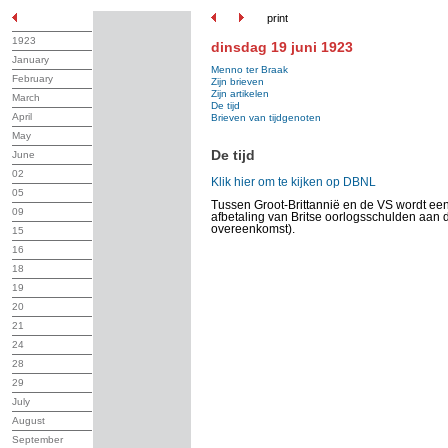
print
1923
dinsdag 19 juni 1923
January
Menno ter Braak
February
Zijn brieven
Zijn artikelen
March
De tijd
April
Brieven van tijdgenoten
May
De tijd
June
02
Klik hier om te kijken op DBNL
05
Tussen Groot-Brittannië en de VS wordt ee
09
afbetaling van Britse oorlogsschulden aan 
overeenkomst).
15
16
18
19
20
21
24
28
29
July
August
September