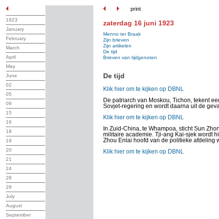
print
1923
zaterdag 16 juni 1923
January
Menno ter Braak
February
Zijn brieven
Zijn artikelen
March
De tijd
April
Brieven van tijdgenoten
May
De tijd
June
02
Klik hier om te kijken op DBNL
05
De patriarch van Moskou, Tichon, tekent een
09
Sovjet-regering en wordt daarna uit de ge
15
Klik hier om te kijken op DBNL
16
In Zuid-China, te Whampoa, sticht Sun Zh
18
militaire academie. Tji-ang Kai-sjek wordt 
Zhou Enlai hoofd van de politieke afdeling 
19
20
Klik hier om te kijken op DBNL
21
24
28
29
July
August
September