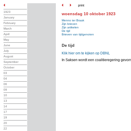
print
1923
woensdag 10 oktober 1923
January
Menno ter Braak
February
Zijn brieven
Zijn artikelen
March
De tijd
April
Brieven van tijdgenoten
May
De tijd
June
July
Klik hier om te kijken op DBNL
August
In Saksen wordt een coalitieregering gev
September
October
03
04
06
09
10
13
14
17
19
20
22