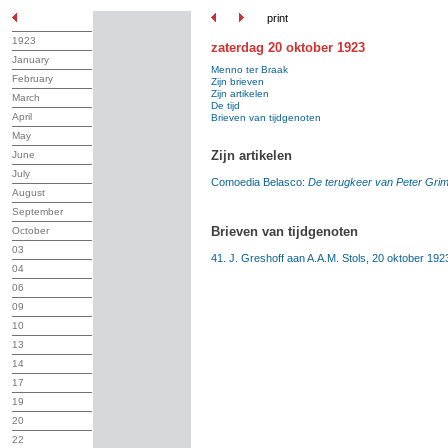
print
1923
zaterdag 20 oktober 1923
January
Menno ter Braak
February
Zijn brieven
Zijn artikelen
March
De tijd
April
Brieven van tijdgenoten
May
Zijn artikelen
June
July
Comoedia Belasco:
De terugkeer van Peter Gri
August
September
Brieven van tijdgenoten
October
03
41. J. Greshoff aan A.A.M. Stols, 20 oktober 192
04
06
09
10
13
14
17
19
20
22