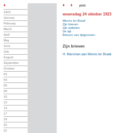
print
1923
woensdag 24 oktober 1923
January
Menno ter Braak
February
Zijn brieven
Zijn artikelen
March
De tijd
April
Brieven van tijdgenoten
May
Zijn brieven
June
July
H. Marsman aan Menno ter Braak
August
September
October
03
04
06
09
10
13
14
17
19
20
22