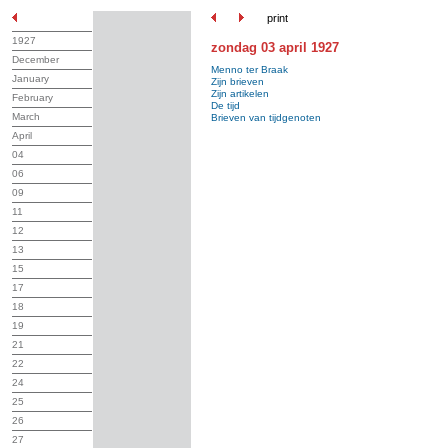
print
1927
zondag 03 april 1927
December
Menno ter Braak
January
Zijn brieven
Zijn artikelen
February
De tijd
March
Brieven van tijdgenoten
April
04
06
09
11
12
13
15
17
18
19
21
22
24
25
26
27