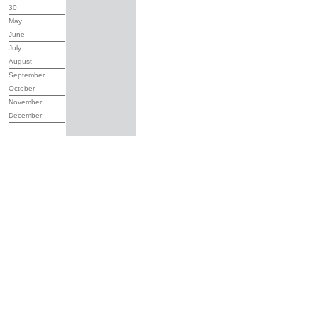
30
May
June
July
August
September
October
November
December