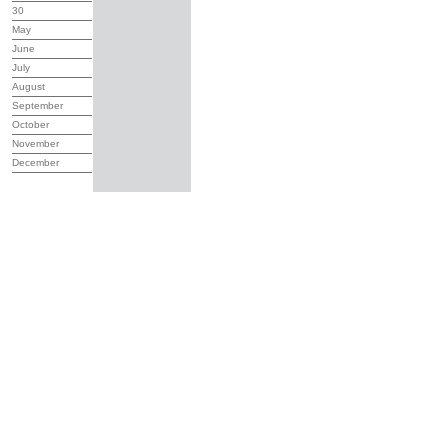
30
May
June
July
August
September
October
November
December