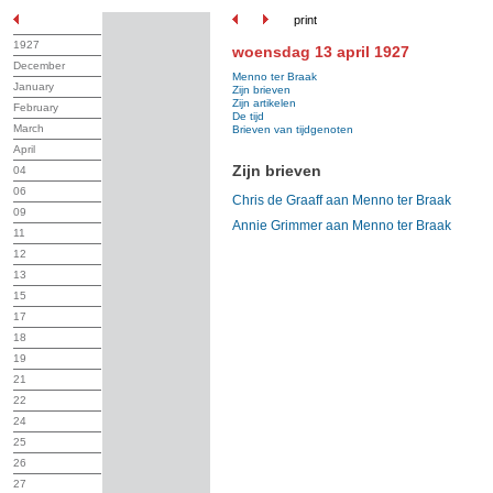
print
1927
woensdag 13 april 1927
December
Menno ter Braak
January
Zijn brieven
Zijn artikelen
February
De tijd
March
Brieven van tijdgenoten
April
Zijn brieven
04
06
Chris de Graaff aan Menno ter Braak
09
Annie Grimmer aan Menno ter Braak
11
12
13
15
17
18
19
21
22
24
25
26
27