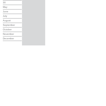
30
May
June
July
August
September
October
November
December