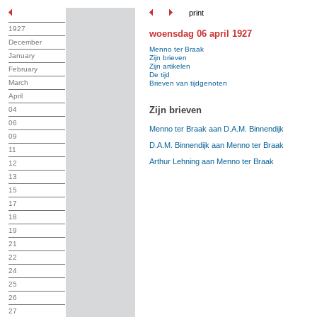
print
1927
woensdag 06 april 1927
December
Menno ter Braak
January
Zijn brieven
Zijn artikelen
February
De tijd
March
Brieven van tijdgenoten
April
Zijn brieven
04
06
Menno ter Braak aan D.A.M. Binnendijk
09
D.A.M. Binnendijk aan Menno ter Braak
11
Arthur Lehning aan Menno ter Braak
12
13
15
17
18
19
21
22
24
25
26
27