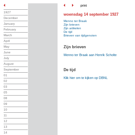
print
1927
woensdag 14 september 1927
December
Menno ter Braak
January
Zijn brieven
Zijn artikelen
February
De tijd
March
Brieven van tijdgenoten
April
Zijn brieven
May
June
Menno ter Braak aan Henrik Scholte
July
August
De tijd
September
01
Klik hier om te kijken op DBNL
02
03
05
08
09
10
11
12
13
14