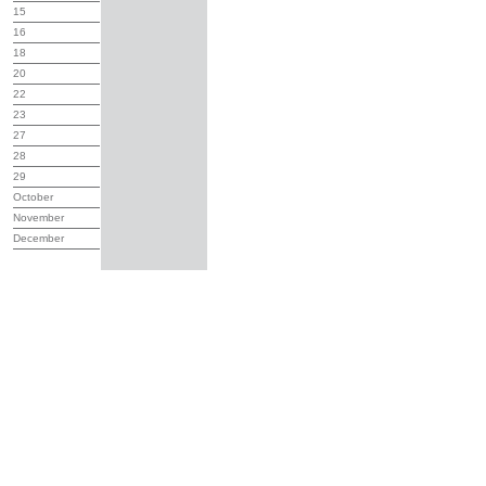
15
16
18
20
22
23
27
28
29
October
November
December