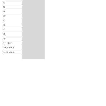
15
16
18
20
22
23
27
28
29
October
November
December