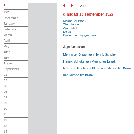
print
1927
dinsdag 13 september 1927
December
Menno ter Braak
January
Zijn brieven
Zijn artikelen
February
De tijd
March
Brieven van tijdgenoten
April
Zijn brieven
May
June
Menno ter Braak aan Henrik Scholte
July
Henrik Scholte aan Menno ter Braak
August
N. P. van Regteren Altena aan Menno ter Braak
September
01
aan Menno ter Braak
02
03
05
08
09
10
11
12
13
14