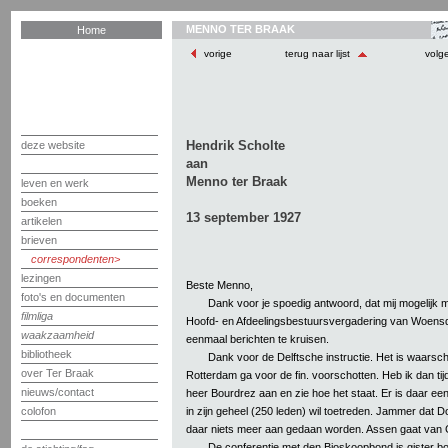
MENNO TER BRAAK
Home
vorige
terug naar lijst
volg
Hendrik Scholte
deze website
aan
Menno ter Braak
leven en werk
boeken
13 september 1927
artikelen
brieven
correspondenten
lezingen
Beste Menno,
foto's en documenten
Dank voor je spoedig antwoord, dat mij mogelijk 
filmliga
Hoofd- en Afdeelingsbestuursvergadering van Woensd
waakzaamheid
eenmaal berichten te kruisen.
bibliotheek
Dank voor de Delftsche instructie. Het is waarschi
over Ter Braak
Rotterdam ga voor de fin. voorschotten. Heb ik dan tijd
nieuws/contact
heer Bourdrez aan en zie hoe het staat. Er is daar een a
in zijn geheel (250 leden) wil toetreden. Jammer dat D
colofon
daar niets meer aan gedaan worden. Assen gaat van G
De conferentie met den Bioskoopbond is gister b