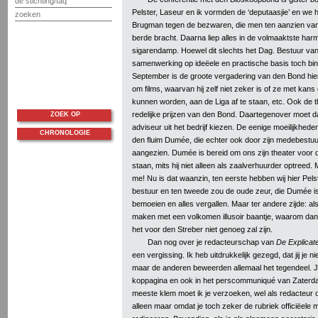
de stichting/faq
Pelster, Laseur en ik vormden de ‘deputaasjie’ en we
zoeken
Brugman tegen de bezwaren, die men ten aanzien van ci
berde bracht. Daarna liep alles in de volmaaktste ha
sigarendamp. Hoewel dit slechts het Dag. Bestuur va
samenwerking op ideëele en practische basis toch bin
September is de groote vergadering van den Bond hie
om films, waarvan hij zelf niet zeker is of ze met kan
kunnen worden, aan de Liga af te staan, etc. Ook de t
redelijke prijzen van den Bond. Daartegenover moet da
ZOEK OP
adviseur uit het bedrijf kiezen. De eenige moeilijkhede
CHRONOLOGIE
den fluim Dumée, die echter ook door zijn medebestuu
aangezien. Dumée is bereid om ons zijn theater voor de
staan, mits hij niet alleen als zaalverhuurder optreed
me! Nu is dat waanzin, ten eerste hebben wij hier Pelster
bestuur en ten tweede zou de oude zeur, die Dumée is
bemoeien en alles vergallen. Maar ter andere zijde: 
maken met een volkomen illusoir baantje, waarom dan n
het voor den Streber niet genoeg zal zijn.
Dan nog over je redacteurschap van
De Explicat
een vergissing. Ik heb uitdrukkelijk gezegd, dat jij je 
maar de anderen beweerden allemaal het tegendeel. J
koppagina en ook in het perscommuniqué van Zaterdag
meeste klem moet ik je verzoeken, wel als redacteur o
alleen maar omdat je toch zeker de rubriek officiëele