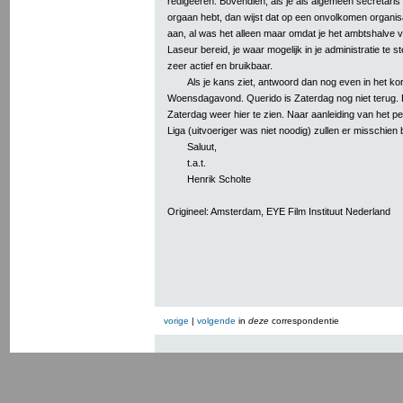
redigeeren. Bovendien, als je als algemeen secretari
orgaan hebt, dan wijst dat op een onvolkomen organis
aan, al was het alleen maar omdat je het ambtshalve v
Laseur bereid, je waar mogelijk in je administratie te 
zeer actief en bruikbaar.
Als je kans ziet, antwoord dan nog even in het ko
Woensdagavond. Querido is Zaterdag nog niet terug. 
Zaterdag weer hier te zien. Naar aanleiding van het
Liga (uitvoeriger was niet noodig) zullen er misschien bi
Saluut,
t.a.t.
Henrik Scholte
Origineel: Amsterdam, EYE Film Instituut Nederland
vorige
|
volgende
in
deze
correspondentie