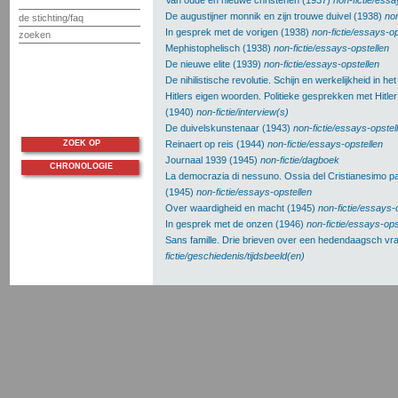
Van oude en nieuwe christenen (1937)
non-fictie/essa
De augustijner monnik en zijn trouwe duivel (1938)
non
de stichting/faq
In gesprek met de vorigen (1938)
non-fictie/essays-op
zoeken
Mephistophelisch (1938)
non-fictie/essays-opstellen
De nieuwe elite (1939)
non-fictie/essays-opstellen
De nihilistische revolutie. Schijn en werkelijkheid in h
Hitlers eigen woorden. Politieke gesprekken met Hitler
(1940)
non-fictie/interview(s)
De duivelskunstenaar (1943)
non-fictie/essays-opstel
ZOEK OP
Reinaert op reis (1944)
non-fictie/essays-opstellen
Journaal 1939 (1945)
non-fictie/dagboek
CHRONOLOGIE
La democrazia di nessuno. Ossia del Cristianesimo p
(1945)
non-fictie/essays-opstellen
Over waardigheid en macht (1945)
non-fictie/essays-
In gesprek met de onzen (1946)
non-fictie/essays-ops
Sans famille. Drie brieven over een hedendaagsch v
fictie/geschiedenis/tijdsbeeld(en)