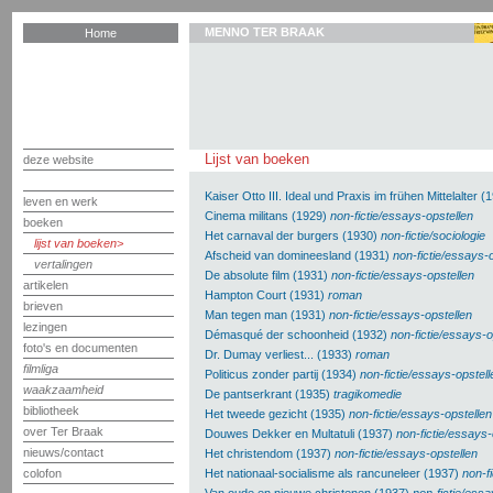
MENNO TER BRAAK
Home
Lijst van boeken
deze website
Kaiser Otto III. Ideal und Praxis im frühen Mittelalter 
leven en werk
Cinema militans (1929)
non-fictie/essays-opstellen
boeken
Het carnaval der burgers (1930)
non-fictie/sociologie
lijst van boeken
Afscheid van domineesland (1931)
non-fictie/essays-
vertalingen
De absolute film (1931)
non-fictie/essays-opstellen
artikelen
Hampton Court (1931)
roman
brieven
Man tegen man (1931)
non-fictie/essays-opstellen
lezingen
Démasqué der schoonheid (1932)
non-fictie/essays-o
foto's en documenten
Dr. Dumay verliest... (1933)
roman
filmliga
Politicus zonder partij (1934)
non-fictie/essays-opstell
waakzaamheid
De pantserkrant (1935)
tragikomedie
bibliotheek
Het tweede gezicht (1935)
non-fictie/essays-opstellen
over Ter Braak
Douwes Dekker en Multatuli (1937)
non-fictie/essays-
nieuws/contact
Het christendom (1937)
non-fictie/essays-opstellen
colofon
Het nationaal-socialisme als rancuneleer (1937)
non-f