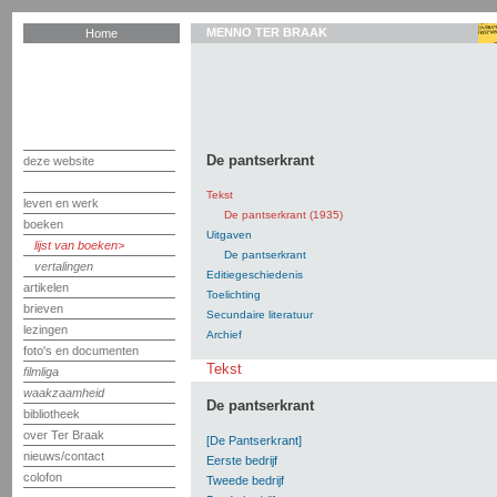
MENNO TER BRAAK
Home
De pantserkrant
deze website
Tekst
leven en werk
De pantserkrant (1935)
boeken
Uitgaven
lijst van boeken
De pantserkrant
vertalingen
Editiegeschiedenis
artikelen
Toelichting
brieven
Secundaire literatuur
lezingen
Archief
foto's en documenten
Tekst
filmliga
waakzaamheid
De pantserkrant
bibliotheek
over Ter Braak
[De Pantserkrant]
nieuws/contact
Eerste bedrijf
colofon
Tweede bedrijf