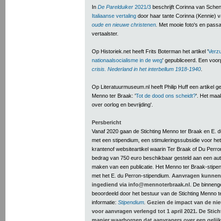
In
De Parelduiker
2021/3
beschrijft Corinna van Sche
Italiaanse vertaling
door haar tante Corinna (Kennie) 
oude en nieuwe christenen
.
Met mooie foto's en passa
vertaalster.
Op Historiek.net heeft Frits Boterman het artikel '
Verzu
nationaalsocialisme in de weg
' gepubliceerd. Een voor
crisis. Nederland in het interbellum 1918-1940
.
Op Literatuurmuseum.nl heeft Philip Huff een artikel 
Menno ter Braak: '
Tot de dood ons scheidt
?
'. Het maa
over oorlog en bevrijding'.
Persbericht
Vanaf 2020 gaan de Stichting Menno ter Braak en E. 
met een stipendium, een stimuleringssubsidie voor het s
krantenof websiteartikel waarin Ter Braak of Du Perron
bedrag van 750 euro beschikbaar gesteld aan een au
maken van een publicatie. Het Menno ter Braak-stipend
met het E. du Perron-stipendium.
Aanvragen kunnen
ingediend via info@mennoterbraak.nl
. De binnen
beoordeeld door het bestuur van de Stichting Menno t
informatie:
Stipendium
.
Gezien de impact van de ni
voor aanvragen verlengd tot 1 april 2021. De Stic
manier waarborgen dat aanvragers over een gelijk