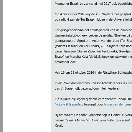
Menno ter Braak en zal vanaf mei 2017 ook beschikbaar
Op 4 december 2016 wijdde A.L. Snijders zijn gespr
op radio 4 aan de Ter Braakmiddag in de Universiteits
Ter gelegenheid van het catalogiseren van de bibliot
Universiteitsbibliotheek Leiden de middag 'Boeken uit 
georganiseerd. Sprekers: Anton van der Lem (Ter Br
(Willem Elsschot en Ter Braak), A.L. Snijders (zijn boe
Léon Hanssen (Stefan Zweig en Ter Braak), Geertjan 
Braak) en Marsha Keja (de bibliotheek op www.menno
november 2016.
Van 18 t/m 23 oktober 2016 in de Rijswijkse Schouwb
In de Privé-domeinreeks van De Arbeiderspers is
Een
van J. Slauerhoff, bezorgd door Hein Aalders.
Op 3 juni is bij uitgeverij Vantilt verschenen: Johan Hu
historie
&
Gebeden
, bezorgd door
Anton van der Lem
.
Bij het Willem Elsschot Genootschap is Cahier 11 ve
gebaar te dik. Menno ter Braak over Willem Elsschot
(
Keja).