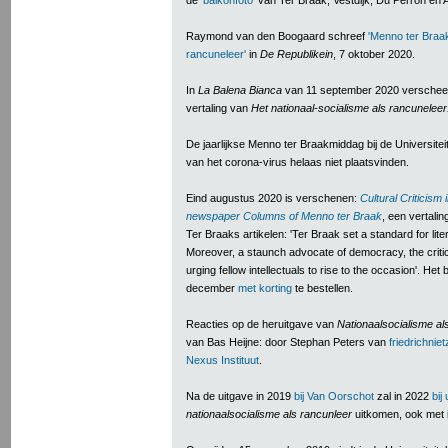
de
'balkonfoto'
van Ter Braak, Vestdijk, Du Perron en A
Raymond van den Boogaard schreef
'Menno ter Bra
rancuneleer'
in
De Republikein
, 7 oktober 2020.
In
La Balena Bianca
van 11 september 2020 versche
vertaling van
Het nationaal-socialisme als ra
ncuneleer
De jaarlijkse Menno ter Braakmiddag bij de Universiteit
van het corona-virus helaas niet plaatsvinden.
Eind augustus 2020 is verschenen:
Cultural Criticism
newspaper Columns of Menno ter Braak
, een vertali
Ter Braaks artikelen: 'Ter Braak set a standard for liter
Moreover, a staunch advocate of democracy, the critic 
urging fellow intellectuals to rise to the occasion'. Het 
december
met korting
te bestellen.
Reacties op de heruitgave van
Nationaalsocialisme al
van Bas Heijne: door Stephan Peters van
friedrichnie
Nexus Instituut
.
Na de uitgave in 2019
bij Van Oorschot
zal in 2022
bij
nationaalsocialisme als rancunleer
uitkomen, ook met i