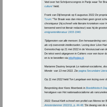
Veel over het Schrijverscongres in Parijs waar Ter Br
culture'
hield.
Frank van Dijl besprak op 6 augustus 2022
De propri
Tzum
: "Ter Braak was dan misschien geen groot schepp
chroniqueur (hij schreef vele literaire kronieken voor
H
benoemd werd tot literair redacteur) was hij de groots
emigrantenliteratuur 1933-1940
.
Tijdgenoten van alle mensen: Een herwaardering van 
als vrij-zwevende intellectuelen
. Lezing door Léon Han
Genootschap op 21 mei 2022 in de Vossiuszaal van de 
De tekst werd uitgegeven in Cahiers voor een lezer 
en is te bestellen via
info@edpg.nl
.
Marianne Dautrey besprak
Le national-socialisme, do
Monde
van 13 mei 2022. Zie
pagina Secundaire Litera
Op
11 mei 2022
hield Ton Langelaan een lezing over d
Bespreking door Kees Moerbeek in
Boeddhistisch Da
heruitgave van
Het nationaalsocialisme als rancunelee
2022: Ewoud Kieft schreef een profiel van Menno ter 
Amsterdammer
2022/11, p. 44-48
: 'De dwang van de 