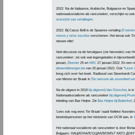
2022: Na de Italiaanse, Arabische, Bulgaarse en Spaa
nationaalsocialisme als rancuneleer
, verschijnt nu ook
overzicht van vertalingen
.
2022: Bij Casus Belli is de Spaanse vertaling
El nacion
rencor y otros escritos
verschenen. Het bevat ook 'O
nieuwe elite'.
Veel discussie na de heruitgave (zie hieronder) van
He
rancuneleer
: zie ook wat tegengeluiden in bijvoorbeel
januari,
Elsevier
25 en
NRC
27 januari 2022.
En een re
dewereldmorgen.be
van 25 januari 2022. Ook "
Lezer 
boog zich over het boek. Radboud van Steenhardt Ca
van Menno ter Braak in '
De rancune als essentieel ver
Na de uitgave in 2019
bij uitgeverij Van Oorschot
, is i
Nationaalsocialisme als rancuneleer
bij uitgeverij Pro
inleiding van Bas Heijne. Zie
Bas Heijne bij Buitenhof
, 
'Lees ook nog eens Ter Braak' raadt Nelleke Noordervl
bewindspersonen op het ministerie van OCW aan, in
Het nationaal-socialisme als rancuneleer
is door Boria
Bulgaars: НАЦИОНАЛСОЦИАЛИЗМЪТ КАТО ДОК