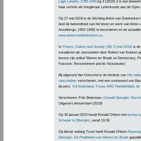
Lage Landen, 1780-1940
jrg 3 (2019) 2 is een bewerki
haar vertrek als hoogleraar Letterkunde aan de Open U
Op 27 mei 2019 is de Stichting Anton van Duinkerken N
doel de bekendheid van het leven en werk van Anton 
Asselbergs, 1903-1968) te bevorderen en de actualitei
www.antonvanduinkerken.nu
.
In
Theory, Culture and Society
(36) 3 (mei 2019)
is de
socialisme als rancuneleer
door Robert van Krieken g
tevens zijn artikel 'Menno ter Braak on Democracy, P
Fascism:
Ressentiment
and its Vicissitudes'.
Bij uitgeverij Van Oorschot is de herdruk van
Het natio
rancuneleer
verschenen, met een voorwoord van Bas He
de pers:
Vrij Nederland
,
Trouw
,
NRC Handelsblad
,
de 
Verschenen: Frits Boterman,
Oswald Spengler. Een inte
Uitgevers Amsterdam (2018)
Op 30 januari 2019 houdt Ronald Ohlsen een
lezing o
Scheper te Eibergen
, vanaf 19.30.
Op literair weblog Tzum heeft Ronald Ohlsen
Reportag
Eibergen. De Poelhekke van Menno ter Braak
gepubli