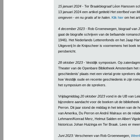
15 januari 2024
- Ter Braakbiograaf Léon Hanssen sc
13 januari 2024 een artikel getiteld
Het sterfbed van Me
omgeven - en nu gratis af te halen
.
Klik hier
om het arti
4 december 2023
- Rob Groenewegen, biograaf van Jo
gaat de biografie schrijven van de befaamde romansch
1946). Het Nederlands Letterenfonds en het Jaap Hart
Uitgeverij In de Knipscheer is voornemens het boek te
persbericht.
28 oktober 2023
- Vestdijk symposium. Op zaterdagmi
Theater van de Openbare Bibliotheek Amsterdam het 
geschiedenis’ plaats met een viertal grote sprekers d
hoe Vestdijk oude en recente geschiedenis in zijn ro
het symposium en de sprekers.
Vrijdagmiddag
20 oktober 2023
vond in de UB van Lei
bijzondere aandacht voor de boeken uit de bibliothee
Perron. Dit jaar stond de middag in het teken van de 
van Amerika, Du Perron en André Malraux en de relati
Lehmann/Konrad Merz, Helmut Salden en Albert Vigole
historicus Johan Huizinga en Ter Braak. Lees er mee
Juni 2023
: Verschenen van Rob Groenewegen,
Weerl