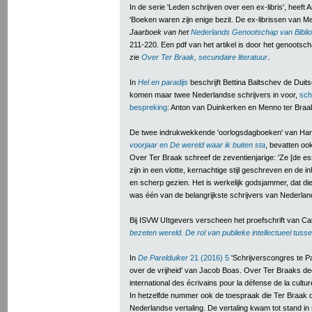
In de serie 'Leden schrijven over een ex-libris', heeft
'Boeken waren zijn enige bezit. De ex-librissen van M
Jaarboek van het
Nederlands Genootschap van Bibliof
211-220. Een pdf van het artikel is door het genootsch
.
zie
Over Ter Braak, secundaire literatuur
In
Hel en paradijs
beschrijft Bettina Baltschev de Duits
komen maar twee Nederlandse schrijvers in voor,
sch
bespreking
: Anton van Duinkerken en Menno ter Braa
De twee indrukwekkende 'oorlogsdagboeken' van Han
voorjaar
en
De wereld waar ik buiten sta
, bevatten oo
Over Ter Braak schreef de zeventienjarige: 'Ze [de e
zijn in een vlotte, kernachtige stijl geschreven en de in
en scherp gezien. Het is werkelijk godsjammer, dat di
was één van de belangrijkste schrijvers van Nederland
Bij ISVW UItgevers verscheen het proefschrift van Ca
bezeten wereld. De rol van publieke intellectueel tus
In
De Parelduiker
21 (2016) 5
'Schrijverscongres te P
over de vrijheid' van Jacob Boas. Over Ter Braaks d
international des écrivains pour la défense de la culture
In hetzelfde nummer ook de toespraak die Ter Braak da
Nederlandse vertaling. De vertaling kwam tot stand i