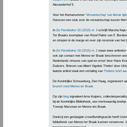
Alexanderhof 5.
Voor het themanummer
'Verwantschap' van literair tijd
Hanssen een stuk over de verwantschap tussen Menno
In
De Parelduiker
20 (2015) nr. 3
schrijft Marsha Keja 
Ter Braaks exemplaar van
Rood Paleis
van F. Bordew
en strepen in de marge en over zijn recensie van het 
In
De Parelduiker
20 (2015) nr. 2
staan twee artikelen 
ook zijn contact met Menno ter Braak beschreven wordt
Nederlands virtuoos van spel en ernst' door Hans Est
Duitsers. Brieven van Albert Vigoleis Thelen' door Ulr
laatste artikel staat een vertaling van
Thelens brief aa
De Koninklijke Schouwburg, Den Haag, organiseert o
brunch rond Menno ter Braak.
Op zijn
blog
signaleert Arno Kuipers, collectiespecialis
bij de Koninklijke Bibliotheek, een merkwaardig boekj
Treesje Marsman en Menno ten Braak.
Dankzij een geslaagde crowdfundingsactie heeft Univer
bibliotheek van Menno ter Braak kunnen verwerven. V