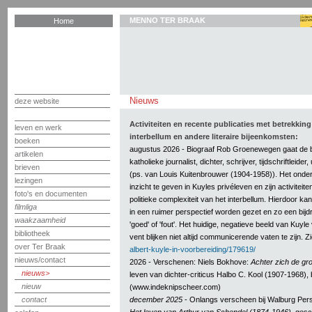
MENNO TER BRAAK
Home
Nieuws
deze website
Activiteiten en recente publicaties met betrekkin
leven en werk
interbellum en andere literaire bijeenkomsten:
boeken
augustus 2026 - Biograaf Rob Groenewegen gaat de bi
artikelen
katholieke journalist, dichter, schrijver, tijdschriftleider
brieven
(ps. van Louis Kuitenbrouwer (1904-1958)). Het onde
lezingen
inzicht te geven in Kuyles privéleven en zijn activiteit
foto's en documenten
politieke complexiteit van het interbellum. Hierdoor k
filmliga
in een ruimer perspectief worden gezet en zo een bij
waakzaamheid
'goed' of 'fout'. Het huidige, negatieve beeld van Kuy
bibliotheek
vent blijken niet altijd communicerende vaten te zijn. Z
over Ter Braak
albert-kuyle-in-voorbereiding/179619/
nieuws/contact
2026 - Verschenen: Niels Bokhove:
Achter zich de gr
nieuws
leven van dichter-criticus Halbo C. Kool (1907-1968), b
nieuw
(www.indeknipscheer.com)
contact
december 2025
- Onlangs verscheen bij Walburg Per