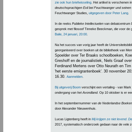
zie ook hun briefwisseling
. Het artikel is verschenen 
deutschsprachigen Exil bei Feuchtwanger und seinen
Feuchtwanger Studies,
uitgegeven door Peter Lang
.
In de reeks
Publieke Intellectuelen
van debatcentrum D
gesprek met filosoof Tinneke Beeckman, die voor de g
Balie, 24 januari, 20:00
.
Na het succes van vorig jaar heeft de Universiteitsbi
georganiseerd over boeken uit de bibliotheek van M
Spoelder over Ter Braaks schoolboeken, Ko
Greshoff en de journalistiek, Niels Graaf ove
Ferdinand Mertens over Otto Neurath en Tim 
'het eerste emigrantenboek'. 30 november 20
16.30.
Aanmelden
.
Bij uitgeverij Boom
verschijnt een vertaling - van Mar
ondergang van het Avondland.
Op 10 oktober is er e
In het septembernummer van
de Nederlandse Boeke
door Alexander Nieuwenhuis.
Lucas Ligtenberg heeft in
Mij krijgen ze niet levend. 
2017, systematisch onderzoek gedaan naar de vele z