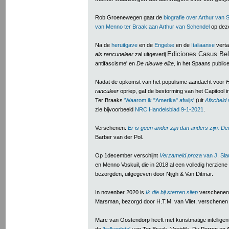
Rob Groenewegen gaat de
biografie over Arthur van 
van Menno ter Braak aan Arthur van Schendel
op deze
Na de
heruitgave
en de
Engelse
en de
Italiaanse
verta
Ediciones Casus Bel
als rancuneleer
zal uitgeverij
antifascisme' en
De nieuwe elite,
in het Spaans publice
Nadat de opkomst van het populisme aandacht voor
H
r
anculeer
opriep, gaf de bestorming van het Capitool 
Ter Braaks
'Waarom ik "Amerika" afwijs'
(uit
Afscheid
zie bijvoorbeeld
NRC Handelsblad 9-1-2021
.
Verschenen:
Er is geen ander zijn dan anders zijn. 
Barber van der Pol.
Op 1december verschijnt
Verzameld proza
van J. Sla
en Menno Voskuil, die in 2018 al een volledig herziene
bezorgden, uitgegeven door Nijgh & Van Ditmar.
In novenber 2020 is
Ik die bij sterren sliep
verschenen
Marsman, bezorgd door H.T.M. van Vliet, verschenen b
Marc van Oostendorp heeft met kunstmatige intelligenti