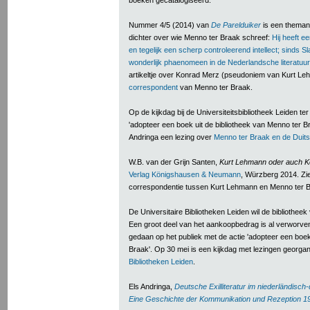
boeken gecatalogiseerd.
Nummer 4/5 (2014) van
De Parelduiker
is een thema
dichter over wie Menno ter Braak schreef:
Hij heeft e
en tegelijk een scherp controleerend intellect; sinds S
wonderlijk phaenomeen in de Nederlandsche literatuur
artikeltje over Konrad Merz (pseudoniem van Kurt Leh
correspondent
van Menno ter Braak.
Op de kijkdag bij de Universiteitsbibliotheek Leiden t
'adopteer een boek uit de bibliotheek van Menno ter Braa
Andringa een lezing over
Menno ter Braak en de Duitse 
W.B. van der Grijn Santen,
Kurt Lehmann oder auch K
Verlag Königshausen & Neumann
, Würzberg 2014. Zie 
correspondentie tussen Kurt Lehmann en Menno ter 
De Universitaire Bibliotheken Leiden wil de bibliothe
Een groot deel van het aankoopbedrag is al verworve
gedaan op het publiek met de actie 'adopteer een boek
Braak'. Op 30 mei is een kijkdag met lezingen georgan
Bibliotheken Leiden
.
Els Andringa,
Deutsche Exilliteratur im niederländisc
Eine Geschichte der Kommunikation und Rezeption 1