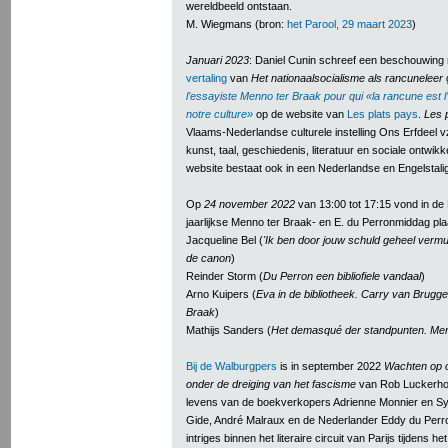
wereldbeeld ontstaan.
M. Wiegmans (bron:
het Parool, 29 maart 2023
)
Januari 2023
: Daniel Cunin schreef een beschouwing 
vertaling
van
Het nationaalsocialisme als rancuneleer
g
l’essayiste Menno ter Braak pour qui «la rancune est
notre culture»
op de website van
Les plats pays
.
Les 
Vlaams-Nederlandse culturele instelling Ons Erfdeel v
kunst, taal, geschiedenis, literatuur en sociale ontwik
website bestaat ook in een Nederlandse en Engelstalig
Op
24 november 2022
van 13:00 tot 17:15 vond in de 
jaarlijkse Menno ter Braak- en E. du Perronmiddag pl
Jacqueline Bel (
'Ik ben door jouw schuld geheel vermul
de canon
)
Reinder Storm (
Du Perron een bibliofiele vandaal
)
Arno Kuipers (
Eva in de bibliotheek. Carry van Brugge
Braak
)
Mathijs Sanders (
Het demasqué der standpunten. Menn
Bij de Walburgpers
is in september 2022
Wachten op o
onder de dreiging van het fascisme
van Rob Luckerhof
levens van de boekverkopers Adrienne Monnier en Syl
Gide, André Malraux en de Nederlander Eddy du Perro
intriges binnen het literaire circuit van Parijs tijdens het