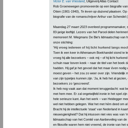
Victor E. van Vriesland
, Uitgeverij Atlas Contact
Rob Groenewegen promoveerde op een biografie van d
Otten (1901-1940),
Te leven op duizend plaatsen
. Op 
biografie van de romanschrijver Arthur van Schendel 
Maandag
27 maart 2023
overleed programmamaker, sc
83-jarige leeftijd. Lezers van het Parool delen herinne
memoreert M. Wiegmans De Bie's lidmaatschap van h
onze stichting:
'Hij vroeg iedereen of hij licht hurkend langs moc
Toen ik een keer in Athenaeum Boekhandel stond te 
vroeg hij alle bezoekers – ook mij – of hij licht hurkend
schuin naar boven keek – naar de titel van het boek d
hadden. Hij gaf je het gevoel dat het maar éven nodig 
moest geven – het zou zo weer over zijn. Vriendelijk 
van zijn typetjes kunnen zijn. ‘Ja, ik heb het al gezien, d
bezoekers zo ‘gescreend’.
Ik heb nog vaak aan dat moment teruggedacht: wat b
met hem mee. Er zal ongetwijfeld ironie in het spel zi
hele serieuze kant. Aan het werk – van Heidegger meen
wel niet hebben gelegen. Wat het met hém deed om al d
Bracht hij de intellectuele ’staat’ van Nederland in ka
nieuwsgierigheid? Dat hij intussen niet vies was van ‘mo
lidmaatschap van het Comité van Aanbeveling van de St
en filosofie waren hem niet vreemd, de ironie van het si