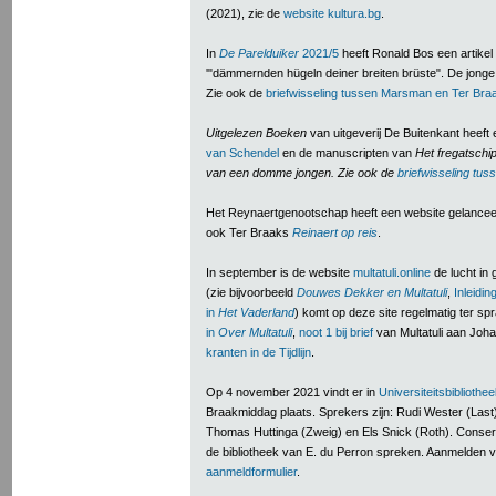
(2021), zie de
website kultura.bg
.
In
De Parelduiker
2021/5
heeft Ronald Bos een artik
'"dämmernden hügeln deiner breiten brüste". De jong
Zie ook de
briefwisseling tussen Marsman en Ter Bra
Uitgelezen Boeken
van uitgeverij De Buitenkant heeft
van Schendel
en de manuscripten van
Het fregatsch
van een domme jongen. Zie ook de
briefwisseling tu
Het Reynaertgenootschap heeft een website gelance
ook Ter Braaks
Reinaert op reis
.
In september is de website
multatuli.online
de lucht in
(zie bijvoorbeeld
Douwes Dekker en Multatuli
,
Inleidin
in
Het Vaderland
) komt op deze site regelmatig ter sp
in
Over Multatuli
,
noot 1 bij brief
van Multatuli aan Joh
kranten in de Tijdlijn
.
Op 4 november 2021 vindt er in
Universiteitsbibliothe
Braakmiddag plaats. Sprekers zijn: Rudi Wester (Last
Thomas Huttinga (Zweig) en Els Snick (Roth). Cons
de bibliotheek van E. du Perron spreken. Aanmelden 
aanmeldformulier
.