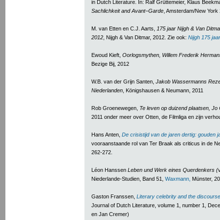
in Dutch Literature. In: Ralf Grüttemeier, Klaus Bee
Sachlichkeit and Avant
−
Garde
, Amsterdam/New York 
M. van Etten en C.J. Aarts,
175 jaar Nijgh & Van Ditm
2012
, Nijgh & Van Ditmar, 2012. Zie ook:
Nijgh 175 jaar
Ewoud Kieft,
Oorlogsmythen, Willem Frederik Herman
Bezige Bij, 2012
W.B. van der Grijn Santen,
Jakob Wassermanns Rezep
Niederlanden
, Königshausen & Neumann, 2011
Rob Groenewegen,
Te leven op duizend plaatsen, Jo
2011 onder meer over Otten, de Filmliga en zijn verho
Hans Anten,
De crisistijd van de jaren dertig: gouden 
vooraanstaande rol van Ter Braak als criticus in de N
262-272.
Léon Hanssen
Leben und Werk eines Querdenkers (
Niederlande-Studien, Band 51,
Waxmann,
Münster, 2
Gaston Franssen,
Literary celebrity and the discourse
Journal of Dutch Literature, volume 1, number 1, De
en Jan Cremer)