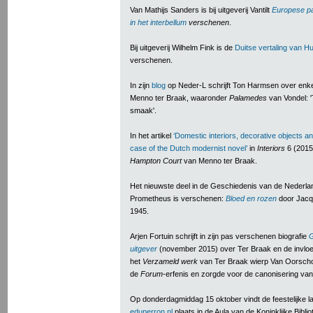
Van Mathijs Sanders is bij uitgeverij Vantilt
Europese pa
in het interbellum
verschenen
.
Bij uitgeverij Wilhelm Fink is de
Duitse vertaling van H
verschenen.
In zijn
blog
op Neder-L schrijft Ton Harmsen over enkel
Menno ter Braak, waaronder
Palamedes
van Vondel: '
smaak'.
In het artikel
‘Domestic interiors, decorative objects and
case of the Dutch modernist novel’
in
Interiors
6 (2015
Hampton Court
van Menno ter Braak.
Het nieuwste deel in de Geschiedenis van de Nederland
Prometheus is verschenen:
Bloed en rozen
door Jacqu
1945.
Arjen Fortuin schrijft in zijn pas verschenen biografie
G
uitgever
(november 2015) over Ter Braak en de invlo
het
V
erzameld werk
van Ter Braak wierp Van Oorschot
de
Forum
-erfenis en zorgde voor de canonisering va
Op donderdagmiddag 15 oktober vindt de feestelijke l
eduperron.nl
plaats in de Aula van de Koninklijke Bibl