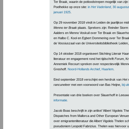
Ter Braak, waarin de potloodstrepen mogelijk van zijn 
Poelhekke op onze site:
in
Het Vaderland
, 30 augustu
januari 1925
.
Op 29 november 2018 vindt in Leiden de jaarlijkse mi
Menno ter Braak
plaats. Sprekers zijn: Reinder Stor
Aalders en Menno Voskuil over Ter Braak en Slauerho
en Halbo C. Kool en Egbert Dommering over Ter Bra
de Vossiuszaal van de Universiteitsbibliotheek Leiden, 
Op 14 oktober 2018 organiseert Stichting Literair Ha
literatuur en engagement rond het tijdschrift
Forum
, K
Annemiek Recourt spreken over respectievelijk Menno
Greshoff.
Noord-Hollands Archief, Haarlem
.
Eind september 2018 verschijnt een herdruk van
Het 
rancuneleer
met een voorwoord van Bas Heijne,
bij u
Presentatie van drie boeken over Slauerhoff in Leeu
informatie.
Jacob Boas beschrijft in zijn artikel 'Albert Vigoleis Th
Dispatches from Mallorca and Other European Venues,
over emigrantenliteratuur die Albert Vigoleis Thelen s
pseudoniem Leopold Fabrizius. Thelen was hiervoor u