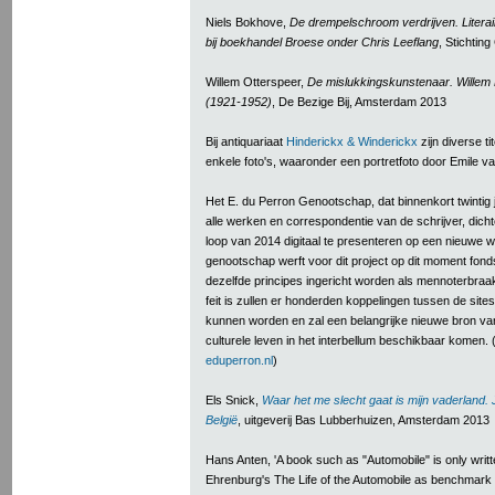
Niels Bokhove,
De drempelschroom verdrijven. Literair
bij boekhandel Broese onder Chris Leeflang
, Stichtin
Willem Otterspeer,
De mislukkingskunstenaar. Willem 
(1921-1952)
, De Bezige Bij, Amsterdam 2013
Bij antiquariaat
Hinderickx & Winderickx
zijn diverse t
enkele foto's, waaronder een portretfoto door Emile 
Het E. du Perron Genootschap, dat binnenkort twintig 
alle werken en correspondentie van de schrijver, dichte
loop van 2014 digitaal te presenteren op een nieuwe w
genootschap werft voor dit project op dit moment fon
dezelfde principes ingericht worden als mennoterbraak
feit is zullen er honderden koppelingen tussen de sit
kunnen worden en zal een belangrijke nieuwe bron van i
culturele leven in het interbellum beschikbaar komen. 
eduperron.nl
)
Els Snick,
Waar het me slecht gaat is mijn vaderland.
België
, uitgeverij Bas Lubberhuizen, Amsterdam 2013
Hans Anten, 'A book such as "Automobile" is only written 
Ehrenburg's The Life of the Automobile as benchmark i