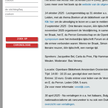
Het leven van Arthur van Schendel (1874-1946)
, ges
colofon
Lees meer over het boek op de
website van de uitgev
de stichting/faq
14 oktober 2025
- Lezingenmiddag op 31 oktober a.s. i
zoeken
Leiden, met als thema
Boeken uit de bibliotheek van 
Klik hier
om de uitnodiging te lezen en u aan te melden
3 september 2025
- Drie literaire reuzen, één tijdschrif
november 2025
organiseert de Vestdijkkring, in sam
ter Braak, het E. du Perron Genootschap en de Open
ZOEK OP
symposium
over het invloedrijke tijdschrift
Forum
en d
die ermee verbonden waren: Menno ter Braak, Simon V
CHRONOLOGIE
literaire reuzen, één tijdschrift, een roerige tijd.
Sprekers
: Jacqueline Bel, Carla du Pree, Flip Hamm
Meulen. Moderator: Bas Verwey.
Locatie
: Openbare Bibliotheek Amsterdam Oosterdok
Tijd
: 14:00 - 16:15 uur, gevolgd door een borrel.
Entree
: 10 euro. Gratis entree voor leden van de Vest
en E. du Perron. Leden OBA: 5 euro.
Zie voor meer informatie:
vestdijk.com
.
30 april 2025
- Na vertalingen in o.a. het Italiaans, B
nationaalsocialisme als rancuneleer
is nu ook een Dui
overzicht van vertalingen
.