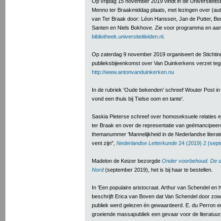
Op vrijdag 15 november 2019 vindt in de Universiteitsb
Menno ter Braakmiddag plaats, met lezingen over (aut
van Ter Braak door: Léon Hanssen, Jan de Putter, Ber
Santen en Niels Bokhove. Zie voor programma en aa
bibliotheek.universiteitleiden.nl
.
Op zaterdag 9 november 2019 organiseert de Stichti
publieksbijeenkomst over Van Duinkerkens verzet tege
http://www.antonvanduinkerken.nu
In de rubriek 'Oude bekenden' schreef Wouter Post i
vond een thuis bij Tielse oom en tante'.
Saskia Pieterse schreef over homoseksuele relaties 
ter Braak en over de representatie van geëmancipeerd
themanummer 'Mannelijkheid in de Nederlandse literatu
vent zijn",
Nederlandse Letterkunde
24 (2019) 2 (sept
Madelon de Keizer bezorgde
Onder voorbehoud. De 
Nord
(september 2019), het is bij haar te bestellen.
In 'Een populaire aristocraat. Arthur van Schendel en he
beschrijft Erica van Boven dat Van Schendel door zowel 
publiek werd gelezen én gewaardeerd. E. du Perron e
groeiende massapubliek een gevaar voor de literatuur. 