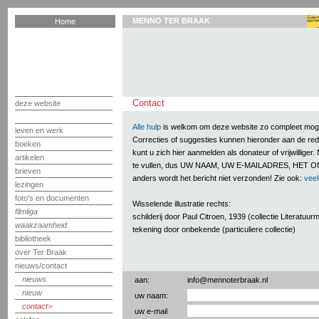
MENNO TER BRAAK
Home
Contact
deze website
Alle hulp
is welkom om deze website zo compleet mogel
leven en werk
Correcties of suggesties kunnen hieronder aan de r
boeken
kunt u zich hier aanmelden als donateur of vrijwilliger
artikelen
te vullen, dus UW NAAM, UW E-MAILADRES, HET 
brieven
anders wordt het bericht niet verzonden! Zie ook:
veel
lezingen
foto's en documenten
Wisselende illustratie rechts:
filmliga
schilderij door Paul Citroen, 1939 (collectie Literatuu
waakzaamheid
tekening door onbekende (particuliere collectie)
bibliotheek
over Ter Braak
nieuws/contact
nieuws
aan:
info@mennoterbraak.nl
nieuw
uw naam:
contact
uw e-mail