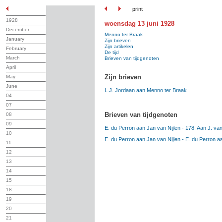
print
1928
woensdag 13 juni 1928
December
Menno ter Braak
January
Zijn brieven
Zijn artikelen
February
De tijd
March
Brieven van tijdgenoten
April
Zijn brieven
May
June
L.J. Jordaan aan Menno ter Braak
04
07
Brieven van tijdgenoten
08
09
E. du Perron aan Jan van Nijlen - 178. Aan J. van
10
E. du Perron aan Jan van Nijlen - E. du Perron aa
11
12
13
14
15
18
19
20
21