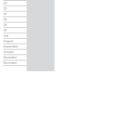
24
25
26
28
29
30
July
August
September
October
November
December