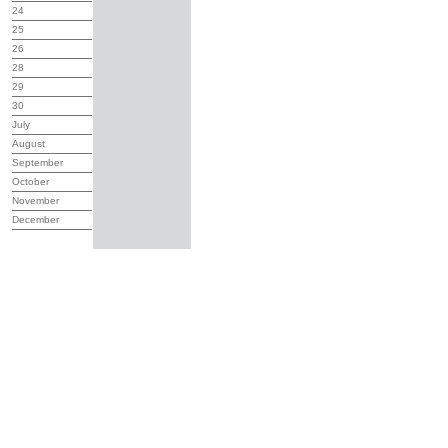
24
25
26
28
29
30
July
August
September
October
November
December