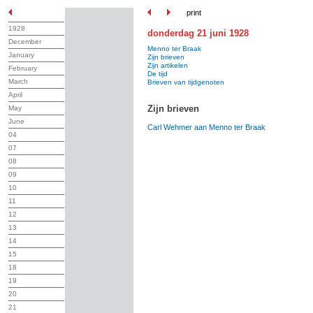
print
1928
donderdag 21 juni 1928
December
Menno ter Braak
January
Zijn brieven
Zijn artikelen
February
De tijd
March
Brieven van tijdgenoten
April
Zijn brieven
May
June
Carl Wehmer aan Menno ter Braak
04
07
08
09
10
11
12
13
14
15
18
19
20
21