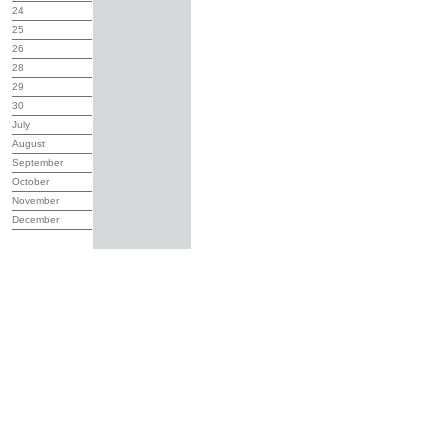
24
25
26
28
29
30
July
August
September
October
November
December