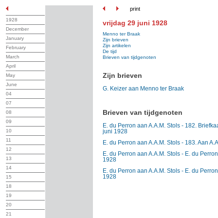
print
1928
vrijdag 29 juni 1928
December
Menno ter Braak
January
Zijn brieven
Zijn artikelen
February
De tijd
March
Brieven van tijdgenoten
April
Zijn brieven
May
June
G. Keizer aan Menno ter Braak
04
07
Brieven van tijdgenoten
08
09
E. du Perron aan A.A.M. Stols - 182. Briefka
10
juni 1928
11
E. du Perron aan A.A.M. Stols - 183. Aan A.A
12
E. du Perron aan A.A.M. Stols - E. du Perron
13
1928
14
E. du Perron aan A.A.M. Stols - E. du Perron
1928
15
18
19
20
21