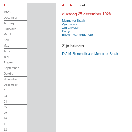
print
1928
dinsdag 25 december 1928
December
Menno ter Braak
January
Zijn brieven
Zijn artikelen
February
De tijd
March
Brieven van tijdgenoten
April
Zijn brieven
May
June
D.A.M. Binnendijk aan Menno ter Braak
July
August
September
October
November
December
01
03
04
05
09
10
11
12