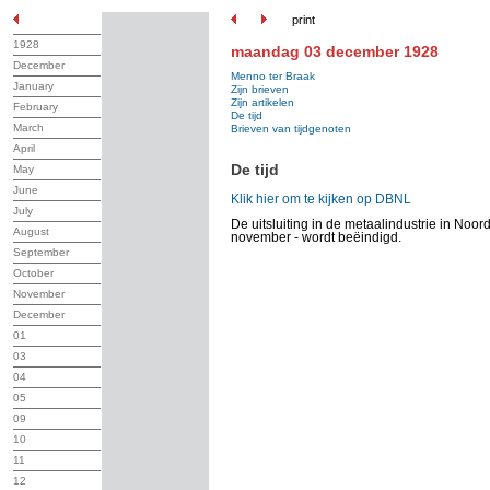
print
1928
maandag 03 december 1928
December
Menno ter Braak
January
Zijn brieven
Zijn artikelen
February
De tijd
March
Brieven van tijdgenoten
April
De tijd
May
June
Klik hier om te kijken op DBNL
July
De uitsluiting in de metaalindustrie in Noo
August
november - wordt beëindigd.
September
October
November
December
01
03
04
05
09
10
11
12