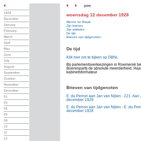
print
1928
woensdag 12 december 1928
December
Menno ter Braak
January
Zijn brieven
Zijn artikelen
February
De tijd
March
Brieven van tijdgenoten
April
De tijd
May
June
Klik hier om te kijken op DBNL
July
Bij parlementsverkiezingen in Roemenië beh
August
Boerenpartij de absolute meerderheid. Haar
kabinetsformateur
September
October
November
Brieven van tijdgenoten
December
E. du Perron aan Jan van Nijlen - 221. Aan J
01
december 1928
03
E. du Perron aan Jan van Nijlen - E. du Perr
04
december 1928
05
09
10
11
12