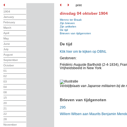
print
1904
dinsdag 04 oktober 1904
January
Menno ter Braak
February
Zijn brieven
Zijn artikelen
March
De tijd
April
Brieven van tijdgenoten
May
De tijd
June
July
Klik hier om te kijken op DBNL
August
Gestorven:
September
Frédéric-Auguste Bartholdi (2-4-1834), Fr
October
Vrijheidsbeeld in New York
01
02
03
Verblijfplaats van Japanse militairen bij de 
04
08
15
Brieven van tijdgenoten
20
295
21
Willem Witsen aan Maurits Benjamin Mend
22
28
November