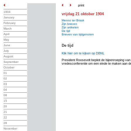
print
1904
vrijdag 21 oktober 1904
January
Menno ter Braak
February
Zijn brieven
Zijn artikelen
March
De tijd
April
Brieven van tijdgenoten
May
De tijd
June
July
Klik hier om te kijken op DBNL
August
President Roosevelt bepleit de bijeenroeping v
September
vredesconferentie om een einde te maken aan d
October
01
02
03
04
08
15
20
21
22
28
November