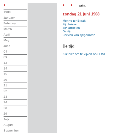
print
1908
zondag 21 juni 1908
January
Menno ter Braak
February
Zijn brieven
Zijn artikelen
March
De tijd
April
Brieven van tijdgenoten
May
De tijd
June
04
Klik hier om te kijken op DBNL
09
13
14
15
20
21
22
23
24
28
29
July
August
September