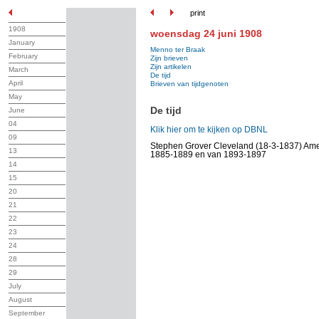
print
1908
woensdag 24 juni 1908
January
Menno ter Braak
February
Zijn brieven
Zijn artikelen
March
De tijd
April
Brieven van tijdgenoten
May
De tijd
June
04
Klik hier om te kijken op DBNL
09
Stephen Grover Cleveland (18-3-1837) Ame
13
1885-1889 en van 1893-1897
14
15
20
21
22
23
24
28
29
July
August
September