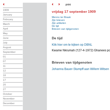
print
1909
vrijdag 17 september 1909
January
Menno ter Braak
February
Zijn brieven
Zijn artikelen
March
De tijd
April
Brieven van tijdgenoten
May
De tijd
June
July
Klik hier om te kijken op DBNL
August
Kwame Nkrumah (†27-4-1972) Ghanees pol
September
01
07
Brieven van tijdgenoten
11
Johanna Bauer-Stumpff aan Willem Witsen
12
16
17
20
27
October
November
December