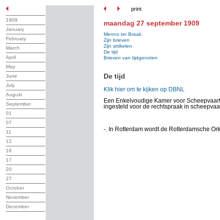
print
1909
maandag 27 september 1909
January
Menno ter Braak
February
Zijn brieven
Zijn artikelen
March
De tijd
April
Brieven van tijdgenoten
May
De tijd
June
July
Klik hier om te kijken op DBNL
August
Een Enkelvoudige Kamer voor Scheepvaarti
September
ingesteld voor de rechtspraak in scheepv
01
07
-. In Rotterdam wordt de Rotterdamsche Ork
11
12
16
17
20
27
October
November
December