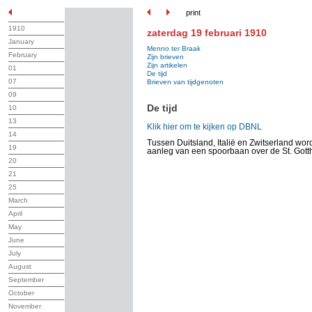
print
1910
zaterdag 19 februari 1910
January
Menno ter Braak
February
Zijn brieven
Zijn artikelen
01
De tijd
07
Brieven van tijdgenoten
09
De tijd
10
13
Klik hier om te kijken op DBNL
14
Tussen Duitsland, Italië en Zwitserland wo
19
aanleg van een spoorbaan over de St. Gott
20
21
25
March
April
May
June
July
August
September
October
November