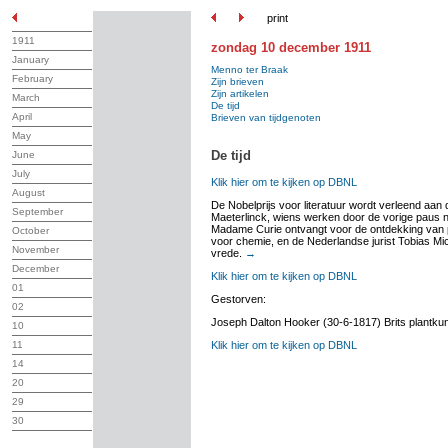
print
1911
zondag 10 december 1911
January
Menno ter Braak
February
Zijn brieven
Zijn artikelen
March
De tijd
April
Brieven van tijdgenoten
May
De tijd
June
July
Klik hier om te kijken op DBNL
August
De Nobelprijs voor literatuur wordt verleend aan
September
Maeterlinck, wiens werken door de vorige paus no
Madame Curie ontvangt voor de ontdekking van p
October
voor chemie, en de Nederlandse jurist Tobias Mich
November
vrede.
→
December
Klik hier om te kijken op DBNL
01
Gestorven:
02
Joseph Dalton Hooker (30-6-1817) Brits plantku
10
11
Klik hier om te kijken op DBNL
14
20
29
30