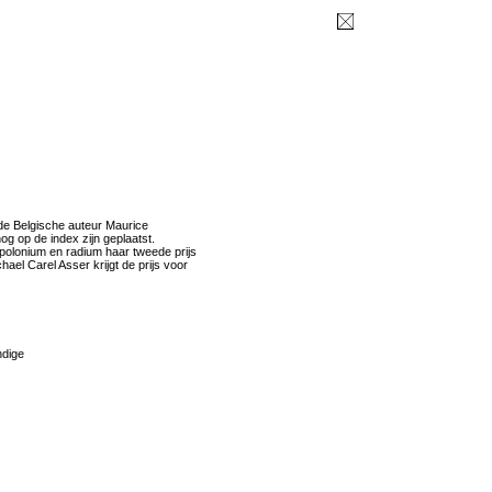
 de Belgische auteur Maurice
g op de index zijn geplaatst.
olonium en radium haar tweede prijs
ael Carel Asser krijgt de prijs voor
ndige