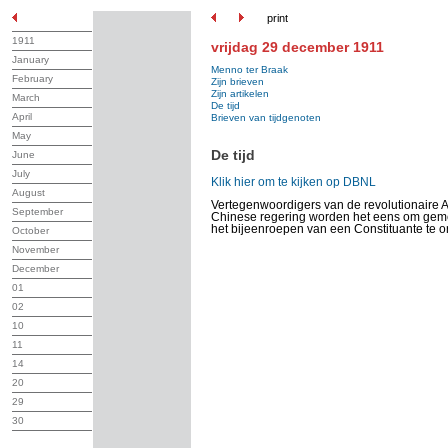
print
1911
vrijdag 29 december 1911
January
Menno ter Braak
February
Zijn brieven
Zijn artikelen
March
De tijd
April
Brieven van tijdgenoten
May
De tijd
June
July
Klik hier om te kijken op DBNL
August
Vertegenwoordigers van de revolutionaire A
September
Chinese regering worden het eens om geme
het bijeenroepen van een Constituante te o
October
November
December
01
02
10
11
14
20
29
30