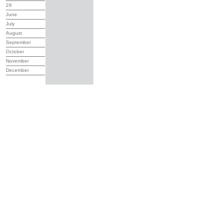
29
June
July
August
September
October
November
December