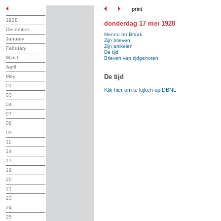
print
1928
donderdag 17 mei 1928
December
Menno ter Braak
January
Zijn brieven
Zijn artikelen
February
De tijd
March
Brieven van tijdgenoten
April
De tijd
May
01
Klik hier om te kijken op DBNL
03
04
07
08
09
11
14
17
19
20
21
23
24
25