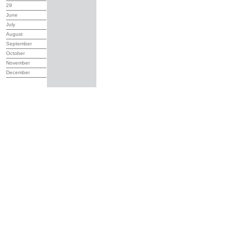
29
June
July
August
September
October
November
December