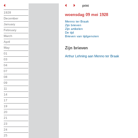
print
1928
woensdag 09 mei 1928
December
Menno ter Braak
January
Zijn brieven
Zijn artikelen
February
De tijd
March
Brieven van tijdgenoten
April
Zijn brieven
May
01
Arthur Lehning aan Menno ter Braak
03
04
07
08
09
11
14
17
19
20
21
23
24
25