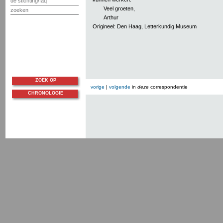
de stichting/faq
Veel groeten,
zoeken
Arthur
Origineel: Den Haag, Letterkundig Museum
ZOEK OP
vorige
|
volgende
in
deze
correspondentie
CHRONOLOGIE