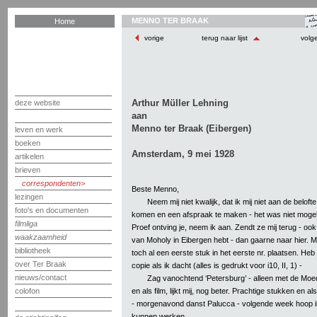
MENNO TER BRAAK
Home
vorige
terug naar lijst
volg
Arthur Müller Lehning
deze website
aan
Menno ter Braak (Eibergen)
leven en werk
boeken
Amsterdam, 9 mei 1928
artikelen
brieven
correspondenten
Beste Menno,
lezingen
Neem mij niet kwalijk, dat ik mij niet aan de belofte 
foto's en documenten
komen en een afspraak te maken - het was niet mogel
filmliga
Proef ontving je, neem ik aan. Zendt ze mij terug - ook
waakzaamheid
van Moholy in Eibergen hebt - dan gaarne naar hier. M
bibliotheek
toch al een eerste stuk in het eerste nr. plaatsen. Heb
over Ter Braak
copie als ik dacht (alles is gedrukt voor i10, II, 1) -
nieuws/contact
Zag vanochtend ‘Petersburg’ - alleen met de Moed
en als film, lijkt mij, nog beter. Prachtige stukken en a
colofon
- morgenavond danst Palucca - volgende week hoop i
kunnen werken.