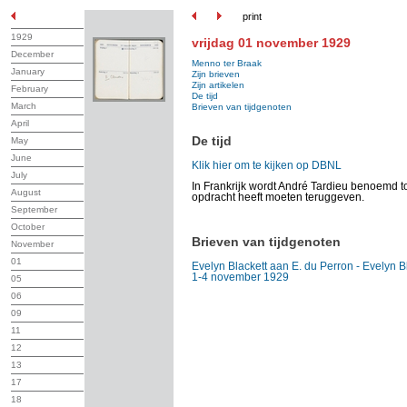
print
1929
vrijdag 01 november 1929
December
Menno ter Braak
January
Zijn brieven
Zijn artikelen
February
De tijd
March
Brieven van tijdgenoten
April
De tijd
May
June
Klik hier om te kijken op DBNL
July
In Frankrijk wordt André Tardieu benoemd to
August
opdracht heeft moeten teruggeven.
September
October
Brieven van tijdgenoten
November
01
Evelyn Blackett aan E. du Perron - Evelyn B
1-4 november 1929
05
06
09
11
12
13
17
18