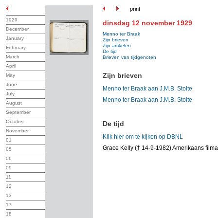
print
1929
dinsdag 12 november 1929
December
Menno ter Braak
January
Zijn brieven
Zijn artikelen
February
De tijd
March
Brieven van tijdgenoten
April
Zijn brieven
May
June
Menno ter Braak aan J.M.B. Stolte
July
Menno ter Braak aan J.M.B. Stolte
August
September
October
De tijd
November
Klik hier om te kijken op DBNL
01
Grace Kelly († 14-9-1982) Amerikaans filma
05
06
09
11
12
13
17
18