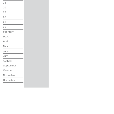
25
26
27
28
29
30
February
March
April
May
June
July
August
September
October
November
December