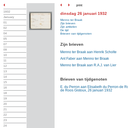
print
1932
dinsdag 26 januari 1932
January
Menno ter Braak
01
Zijn brieven
Zijn artikelen
02
De tijd
04
Brieven van tijdgenoten
05
Zijn brieven
07
09
Menno ter Braak aan Henrik Scholte
10
Ant Faber aan Menno ter Braak
11
Menno ter Braak aan R.A.J. van Lier
12
13
14
Brieven van tijdgenoten
15
E. du Perron aan Elisabeth du Perron-de Ro
16
de Roos Gistoux, 26 januari 1932
18
19
20
21
22
23
24