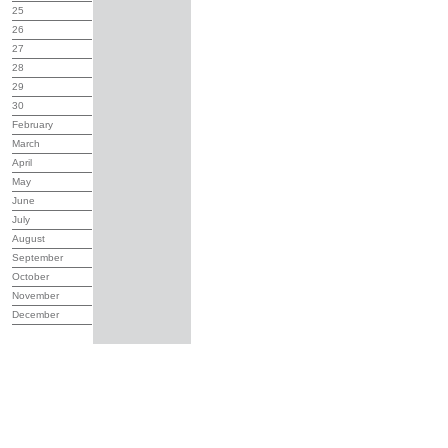
25
26
27
28
29
30
February
March
April
May
June
July
August
September
October
November
December