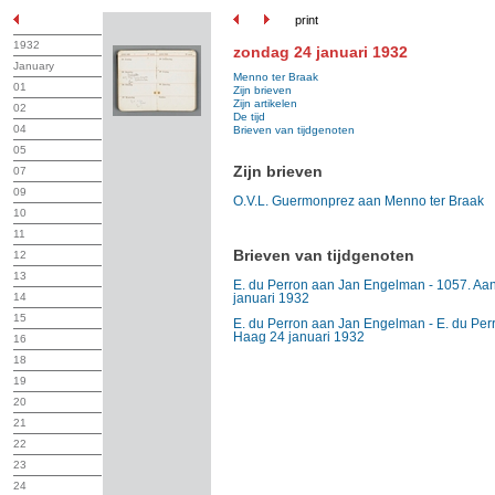
print
1932
zondag 24 januari 1932
January
Menno ter Braak
01
Zijn brieven
Zijn artikelen
02
De tijd
04
Brieven van tijdgenoten
05
Zijn brieven
07
09
O.V.L. Guermonprez aan Menno ter Braak
10
11
Brieven van tijdgenoten
12
13
E. du Perron aan Jan Engelman - 1057. Aa
14
januari 1932
15
E. du Perron aan Jan Engelman - E. du Pe
Haag 24 januari 1932
16
18
19
20
21
22
23
24