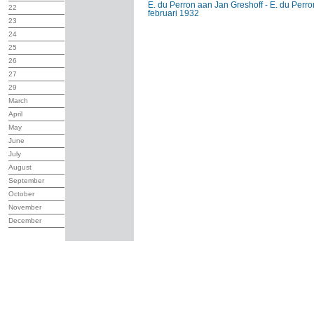
E. du Perron aan Jan Greshoff - E. du Perro
22
februari 1932
23
24
25
26
27
29
March
April
May
June
July
August
September
October
November
December