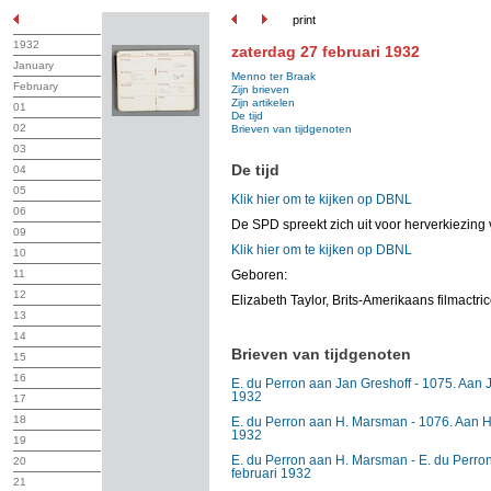
print
1932
zaterdag 27 februari 1932
January
Menno ter Braak
February
Zijn brieven
Zijn artikelen
01
De tijd
02
Brieven van tijdgenoten
03
De tijd
04
05
Klik hier om te kijken op DBNL
06
De SPD spreekt zich uit voor herverkiezing
09
Klik hier om te kijken op DBNL
10
11
Geboren:
12
Elizabeth Taylor, Brits-Amerikaans filmactri
13
14
Brieven van tijdgenoten
15
16
E. du Perron aan Jan Greshoff - 1075. Aan J
1932
17
18
E. du Perron aan H. Marsman - 1076. Aan H
1932
19
E. du Perron aan H. Marsman - E. du Perr
20
februari 1932
21