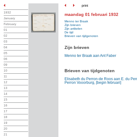
print
1932
maandag 01 februari 1932
January
Menno ter Braak
February
Zijn brieven
Zijn artikelen
01
De tijd
02
Brieven van tijdgenoten
03
Zijn brieven
04
05
Menno ter Braak aan Ant Faber
06
09
Brieven van tijdgenoten
10
11
Elisabeth du Perron-de Roos aan E. du Per
12
Perron Vooorburg, [begin februari]
13
14
15
16
17
18
19
20
21