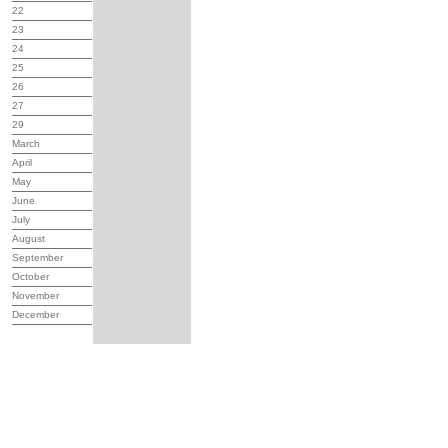
22
23
24
25
26
27
29
March
April
May
June
July
August
September
October
November
December