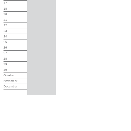
17
18
20
21
22
23
24
25
26
27
28
29
30
October
November
December