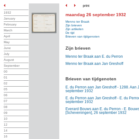
print
1932
maandag 26 september 1932
January
Menno ter Braak
February
Zijn brieven
Zijn artikelen
March
De tijd
April
Brieven van tijdgenoten
May
Zijn brieven
June
July
Menno ter Braak aan E. du Perron
August
Menno ter Braak aan Jan Greshoff
September
00
01
Brieven van tijdgenoten
02
E. du Perron aan Jan Greshoff - 1288. Aan J
05
september 1932
06
E. du Perron aan Jan Greshoff - E. du Perro
07
september 1932
08
Everard Bouws aan E. du Perron - E. Bouws
[Scheveningen], 26 september 1932
09
10
12
14
16