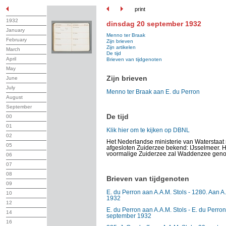
print
1932
dinsdag 20 september 1932
January
Menno ter Braak
February
Zijn brieven
Zijn artikelen
March
De tijd
April
Brieven van tijdgenoten
May
Zijn brieven
June
July
Menno ter Braak aan E. du Perron
August
September
De tijd
00
01
Klik hier om te kijken op DBNL
02
Het Nederlandse ministerie van Waterstaa
05
afgesloten Zuiderzee bekend: IJsselmeer. H
voormalige Zuiderzee zal Waddenzee gen
06
07
08
Brieven van tijdgenoten
09
E. du Perron aan A.A.M. Stols - 1280. Aan A
10
1932
12
E. du Perron aan A.A.M. Stols - E. du Perron
14
september 1932
16