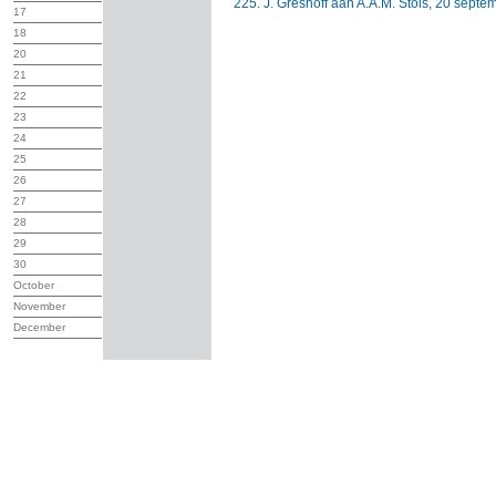
225. J. Greshoff aan A.A.M. Stols, 20 sept
17
18
20
21
22
23
24
25
26
27
28
29
30
October
November
December