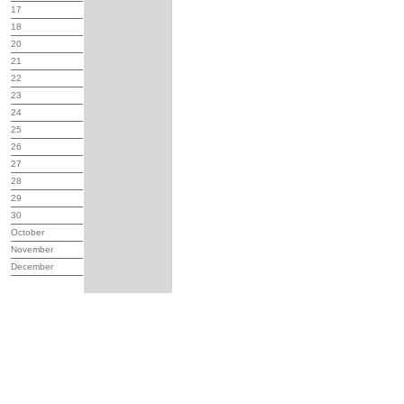
17
18
20
21
22
23
24
25
26
27
28
29
30
October
November
December