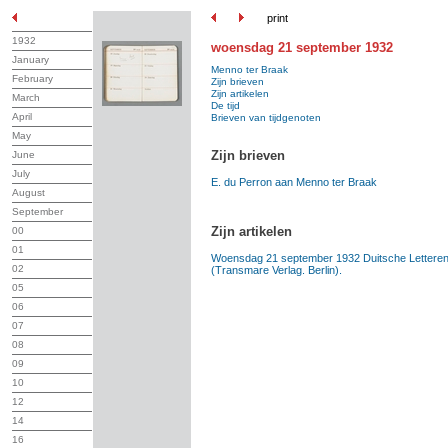
print
1932
woensdag 21 september 1932
January
Menno ter Braak
February
Zijn brieven
Zijn artikelen
March
De tijd
April
Brieven van tijdgenoten
May
Zijn brieven
June
July
E. du Perron aan Menno ter Braak
August
September
Zijn artikelen
00
01
Woensdag 21 september 1932 Duitsche Letteren
02
(Transmare Verlag. Berlin).
05
06
07
08
09
10
12
14
16